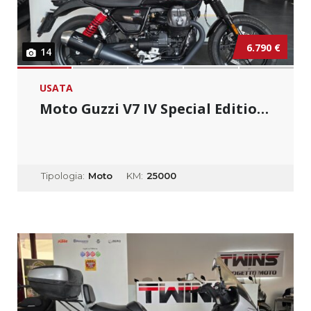
6.790 €
14
USATA
Moto Guzzi V7 IV Special Edition _ Usato Per...
Tipologia:
Moto
KM:
25000