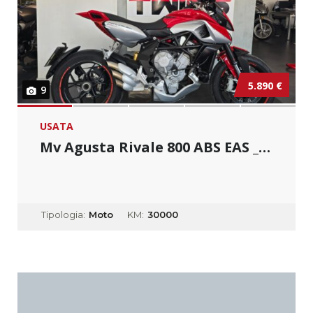
5.890 €
9
USATA
Mv Agusta Rivale 800 ABS EAS _ Usato Permuta...
Tipologia:
Moto
KM:
30000