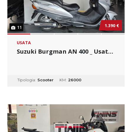
1.390 €
11
USATA
Suzuki Burgman AN 400 _ Usato Permutabile...
Tipologia:
Scooter
KM:
26000