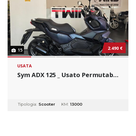
2.490 €
15
USATA
Sym ADX 125 _ Usato Permutabile
Tipologia:
Scooter
KM:
13000